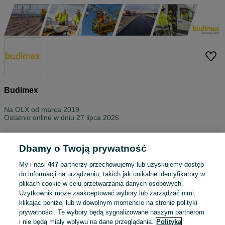
Budimex
Na OLX od
marca 2019
Ostatnio online w dniu 27 lipca 2026
Wszystkie ogłoszenia
Oceny
O nas
Kontakt
Dbamy o Twoją prywatność
Znajdź na tej stronie
My i nasi
447
partnerzy przechowujemy lub uzyskujemy dostęp
do informacji na urządzeniu, takich jak unikalne identyfikatory w
plikach cookie w celu przetwarzania danych osobowych.
Użytkownik może zaakceptować wybory lub zarządzać nimi,
klikając poniżej lub w dowolnym momencie na stronie polityki
Wybierz kategorię
prywatności. Te wybory będą sygnalizowane naszym partnerom
i nie będą miały wpływu na dane przeglądania.
Polityka