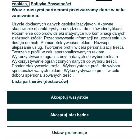
ZNALEŹLIŚMY 0
Sortowanie
Opcje przeglądania
cookies,
Polityka Prywatności
OGŁOSZEŃ
Wraz z naszymi partnerami przetwarzamy dane w celu
zapewnienia:
Użycie dokładnych danych geolokalizacyjnych. Aktywne
skanowanie charakterystyki urządzenia do celów identyfikacji.
Rozumienie odbiorców dzięki statystyce lub kombinacji danych
z różnych źródeł. Przechowywanie informacji na urządzeniu lub
dostęp do nich. Pomiar efektywności reklam. Rozwój i
ulepszanie usług. Tworzenie profili w celu personalizacji treści.
Tworzenie profili w celu spersonalizowanych reklam.
Wykorzystywanie ograniczonych danych do wyboru reklam.
Wykorzystywanie ograniczonych danych do wyboru treści.
Pomiar efektywności treści. Wykorzystanie profili do wyboru
spersonalizowanych reklam. Wykorzystywanie profili w celu
doboru spersonalizowanych treści.
Lista partnerów (dostawców)
Przepraszamy, nie znaleźliśmy tego,
czego szukasz.
Akceptuj wszystkie
Akceptuj niezbędne
Ustaw preferencje